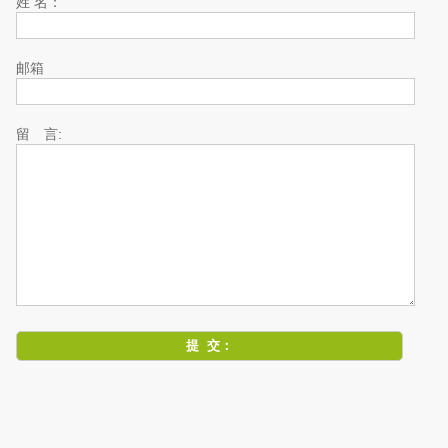
姓 名：
邮箱
留 言: