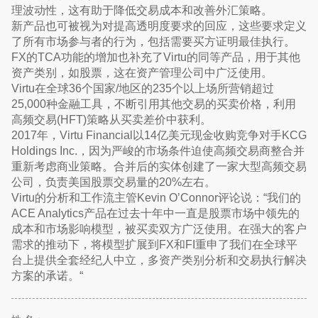
理波动性，这有助于降低交易成本和改善外汇策略。
新产品也可被视为对提高透明度要求的回应，这些要求定义
了所有市场参与者的行为，包括需要买方证明最佳执行。
FX的TCA功能的增加也补充了Virtu的同等产品，用于其他
资产类别，如股票，这在资产管理公司中广泛使用。
Virtu在全球36个国家/地区的235个以上场所营销超过
25,000种金融工具，不断引用其他交易的买卖价格，利用
高频交易(HFT)策略从买卖差价中获利。
2017年，Virtu Financial以14亿美元现金收购竞争对手KCG
Holdings Inc.，因为严峻的市场条件迫使高频交易商整合并
重新考虑商业策略。合并后的实体创建了一家大型高频交易
公司，负责美国股票交易量的20%左右。
Virtu的分析和工作流主管Kevin O’Connor评论说：“我们的
ACE Analytics产品在过去十年中一直是股票市场中领先的
成本和市场影响模型，被买卖双方广泛使用。在强大的客户
需求的推动下，将模型扩展到FX和FI重申了我们在全球平
台上提供全套经纪人中立，多资产类别分析和交易执行解决
方案的承诺。“