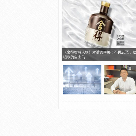
《舍得智慧人物》对话龚琳娜：不再忐忑，做
唱歌的自由鸟