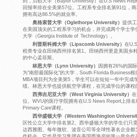
到，贝勒大学（Baylor University）在U.S News
回报率排在全美第57位。工程系专业排名第91位，
拥有高达86.5%的就业率。
奥格索普大学（Oglethorpe University）
提供工
在美国顶尖的工程系学习的机会，并完成两个学士学
大学（Georgia Institute of Technology）。
利普斯科姆大学（Lipscomb University）
在U.
程类专业在田纳西州排名第1。田纳西州更是美国乡
的中心孟菲斯。
林恩大学（Lynn University）
因拥有26%的国际生
为”南部最国际化”的大学，South Florida Busin
MBA项目列为全美第5，学生可以在短短一年中完成学
绩。林恩大学也提供航空学课程，在完成学位的课程
西弗吉尼亚大学（West Virginia University）
在
位。WVU的医疗学院拥有在U.S News Report上排名
Primary Care课程。
西华盛顿大学（Western Washington Universi
区性公立大学中排名第2。西华盛顿大学的学生们只
达西雅图。每年微软、波音公司等全球性著名企业都
作机会。它也是学习集团在美国西海岸的第一所合作