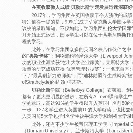
在英收获傲人成绩 贝勒比斯学院发展迅速深获好
2017年，学习集团在英国收获了令人骄傲的成
特别值得一提的是，99%完成了萨塞克斯大学国际学
该校的录取通知。不仅如此，学习集团
杜伦大学国际
月开始正式运营，国际学生可以在位于蒂斯河畔斯托
程的学习。
此外，在学习集团众多的英国名校合作伙伴之中
的“奥斯卡奖”
：利物浦约翰摩尔大学（Liverpool John 
功的职业生涯荣获“杰出大学企业家奖”；莱斯特大学（Univers
质量的研究成功获得“优等管理数据奖”；一名来自基尔大学（K
下了“最具创新力教师奖”；而“迪林勋爵终生成就奖”被授予
ofStrathclyde)的约翰·柯蒂斯。
贝勒比斯学院（Bellerbys College）布
都有了更大更明显的进步，在所有A Level课程学生
学的录取，高达91%的学生得以升入英国排名前50的大
一步。137名学生进入英国前10的大学就读，也比去年
入英国前5大学包括4名学生被牛津大学和剑桥大学录
此外，还有不少学生被帝国理工学院（Imperial Co
（Durham University）、兰卡斯特大学（Lancaster