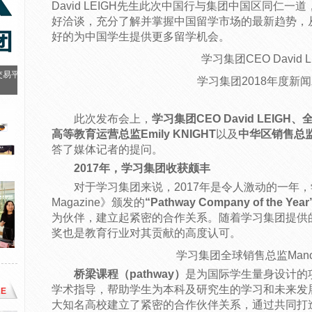
David LEIGH先生此次中国行与集团中国区同仁
好洽谈，充分了解并掌握中国留学市场的最新趋势，
好的为中国学生提供更多留学机会。
学习集团CEO David L
交易平
学习集团2018年度新
此次发布会上，
学习集团CEO David LEIGH
高等教育运营总监Emily KNIGHT
以及
中华区销售总监P
答了媒体记者的提问。
2017年，学习集团收获颇丰
对于学习集团来说，2017年是令人激动的一年，学习集团
Magazine》颁发的
“Pathway Company of the Year
为伙伴，建立起紧密的合作关系。随着学习集团提供
奖也是教育行业对其贡献的高度认可。
学习集团全球销售总监Manoj
桥梁课程（pathway）
是为国际学生量身设计的
学术指导，帮助学生为本科及研究生的学习和未来发
E
大知名高校建立了紧密的合作伙伴关系，通过共同打