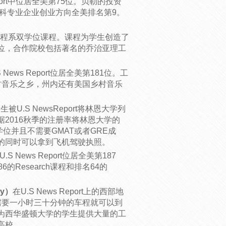
 Report中位居全美第75位。贝勒的投资
商科专业企业创业方向全美排名第9。
程系双学位课程。课程为学生创造了
位，合作院校包括著名的乔治亚理工
S News Report位居全美第181位。工
村音乐之乡，州内还有美国乡村音乐
被U.S NewsReport将林恩大学列
ess根据2016秋季的注册率将林恩大学的
位并且不需要GMAT或者GRE成
的同时可以拿到飞机驾驶执照。
U.S News Report位居全美第187
86的Research课程和排名64的
ty）
在U.S News Report上的西部地
需要一小时三十分钟的车程就可以到
为西华盛顿大学的学生提供大量的工
高校。