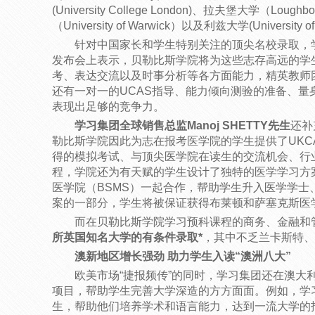
(University College London)、拉夫堡大学（Lough
（University of Warwick）以及利兹大学(University 
针对中国家长和学生特别关注的顶尖名校录取，
发布会上表示，贝勒比斯学院将为这些志存高远的学
考、表达交流以及时事分析等各方面能力，精英教师
还有一对一的UCAS指导、能力倾向测验的准备、量
表现出足够的竞争力。
学习集团全球销售总监Manoj SHETTY先生
还补
勒比斯学院因此为志在报考医学院的学生提供了UKCA
得的模拟考试、与顶尖医学院在读生的交流机会、行
程，学院还为有天赋的学生设计了独特的医学学习方
医学院（BSMS）一起合作，帮助学生升入医学学士
案的一部分，学生将被保证获得布莱顿和萨塞克斯医
而在贝勒比斯学院学习预科课程的商务、金融和
所英国知名大学的有条件录取*
，其中不乏兰卡斯特、
澳新地区增长强劲 助力学生入读“澳洲八大”
欧美市场“捷报频传”的同时，学习集团还在澳大
项目，帮助学生完善大学深造的方方面面。例如，学
生，帮助他们培养学术和语言能力，达到一流大学的