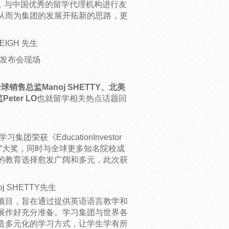
一道，与中国优秀的留学代理机构进行友
从而为集团的发展开拓新的思路，更
EIGH 先生
闻发布会现场
、全球销售总监Manoj SHETTY、北美
eter LO
也就留学相关热点话题回
荣获《EducationInvestor
”
大奖，同时与全球更多知名院校成
的教育选择愈发广阔和多元，此次获
 SHETTY先生
项目，旨在通过提供英语语言教学和
展作好充分准备。学习集团与世界各
造多元化的学习方式，让学生学有所