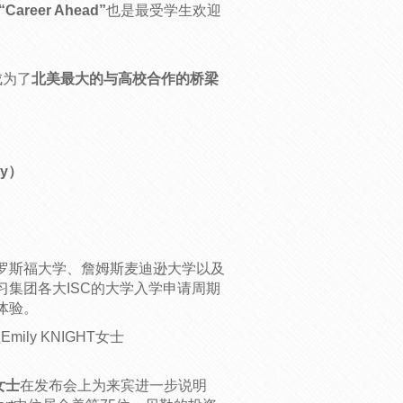
“Career Ahead”
也是最受学生欢迎
成为了
北美最大的与高校合作的桥梁
ty）
罗斯福大学、詹姆斯麦迪逊大学以及
集团各大ISC的大学入学申请周期
体验。
ly KNIGHT女士
女士
在发布会上为来宾进一步说明