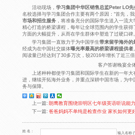
活动现场，
学习集团中华区销售总监Peter LO先
名校选择与学习集团合作主要有两个原因：“首先，
市场和招生服务
，将准备充分的国际学生送入一流大
精心打造的桥梁课程，每年让全球范围内的学生获得
方面的大幅提升，从而在学生群体中塑造了过硬口碑。
学习集团一直致力于为中国学生
带来留学海外的
经成为在中国社交媒体
曝光率最高的桥梁课程提供者
阅读量已经达到了30多万次，较2016年增长了近三
客户答谢晚宴全
上述种种都使学习集团和国际学生在新的一年大有
进，继续开拓海外业务，并重点深耕中国市场，为中
务与保障。
上一篇:
朗鹰教育围绕崇明区七年级英语听说能
下一篇:
爸爸妈妈不单纯是检查作业 家长如何更
姓 名：
输入名称 (*