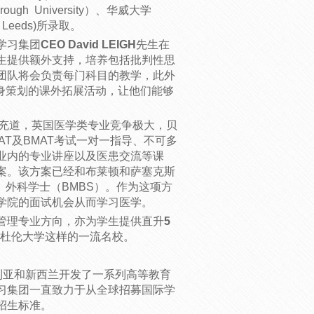
borough University）、华威大学
of Leeds)所录取。
学习集团
CEO David LEIGH
先生在
生提供额外支持，培养包括批判性思
团队将会负责每门科目的教学，此外
身策划的课外拓展活动，让他们能够
充道，英国医学类专业竞争极大，贝
T及BMAT考试一对一指导、不可多
业内的专业讲座以及医患交流等课
案。该方案已经和布莱顿和萨塞克斯
、外科学士（BMBS）。作为这项方
学院的面试机会从而学习医学。
管理专业方向，亦为学生提供直升
5
杜伦大学这样的一流名校。
利亚和新西兰开发了一系列高等教育
习集团一直致力于从全球招募国际学
招生标准。