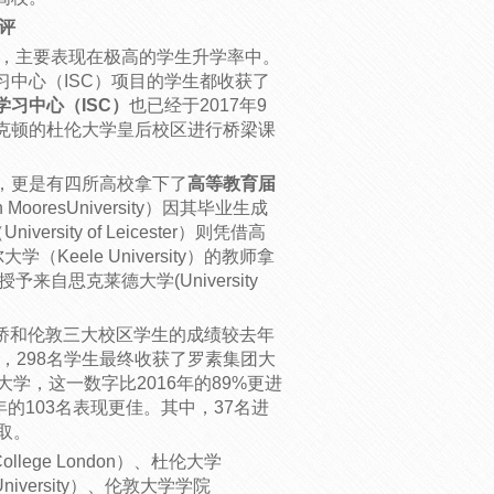
评
绩，主要表现在极高的学生升学率中。
习中心（ISC）项目的学生都收获了
学习中心（ISC）
也已经于2017年9
克顿的杜伦大学皇后校区进行桥梁课
，更是有四所高校拿下了
高等教育届
MooresUniversity）因其毕业生成
ity of Leicester）则凭借高
eele University）的教师拿
来自思克莱德大学(University
莱顿、剑桥和伦敦三大校区学生的成绩较去年
中，298名学生最终收获了罗素集团大
学，这一数字比2016年的89%更进
的103名表现更佳。其中，37名进
取。
llege London）、杜伦大学
 University）、伦敦大学学院