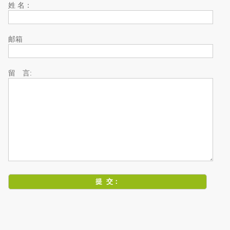
姓 名：
邮箱
留 言: