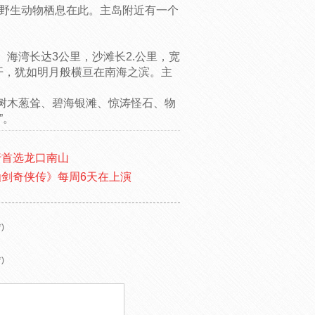
多野生动物栖息在此。主岛附近有一个
海湾长达3公里，沙滩长2.公里，宽
开，犹如明月般横亘在南海之滨。主
树木葱耸、碧海银滩、惊涛怪石、物
”。
行首选龙口南山
剑奇侠传》每周6天在上演
)
)