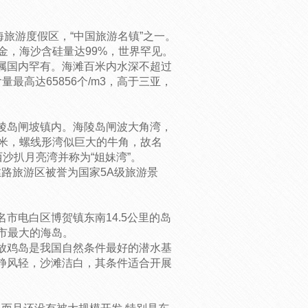
海旅游度假区，“中国旅游名镇”之一。
金，海沙含硅量达99%，世界罕见。
属国内罕有。海滩百米内水深不超过
最高达65856个/m3，高于三亚，
陵岛闸坡镇内。海陵岛闸波大角湾，
－60米，螺线形湾似巨大的牛角，故名
沙扒月亮湾并称为“姐妹湾”。
丝路旅游区被誉为国家5A级旅游景
市电白区博贺镇东南14.5公里的岛
名市最大的海岛。
放鸡岛是我国自然条件最好的潜水基
静风轻，沙滩洁白，其条件适合开展
。