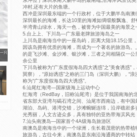
东冲位于深圳东南大鹏半岛的最南端,沿海岸风景优美
冲村,还有大片的鱼塘。
西冲是深圳最东端的一个行政村，位于大鹏半岛南澳
深圳最长的海滩，长达10里的海滩如绸缎般飘逸、
半湾青山绿水，海天一色，被誉为中国最美的海景之
5.台上上、下川岛—广东最老牌旅游海岛之一
上川岛是南海当中的一座岛屿，距离大陆18.15公里
因该岛拥有优质的海滩，而成为一个著名的旅游岛。
一只
的是飞沙滩、金沙滩、银沙滩，三者之间相隔仅一公
余公里
下川岛被称为“广东度假海岛四大诱惑”之”美食诱惑”
巽寮），“原始诱惑”之称的三门岛（深圳大鹏），“浪
称为“广东度假海岛四大诱惑”。
6.汕尾红海湾—国家级海上运动中心
红海湾（RedBay，旧称汕尾湾）是位于我国南海
省东部大亚湾与碣石湾之间、汕尾市西南边，有中国
湖泊、岛屿、港湾交错，沙滩蜿蜒连绵，沿岸礁岩多
光秀丽，人文古迹众多，具有独特的亚热带海滨风光
7.汕头南澳岛—国家首个4A级海岛旅游区
南澳岛是南海当中的一个绿洲，生长着茂密的热带植
旅游岛，古往今来，南澳岛是东南沿海通商的中转站