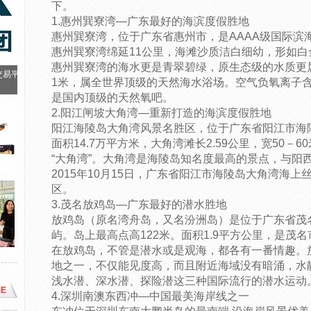
下。
1.惠州巽寮湾—广东最好的海滨度假胜地
惠州巽寮湾，位于广东省惠州市，是AAAA级国际滨
惠州巽寮湾绵延11公里，海滩沙质洁白细幼，形如白
惠州巽寮湾的海水更是青翠碧绿，原生态级的水质更
交易平
1米，属全世界顶级的天然海水浴场。空气负氧离子含量
是国内顶级的天然氧吧。
2.阳江闸坡大角湾—重新打造的海滨度假胜地
阳江海陵岛大角湾风景名胜区，位于广东省阳江市海
面积14.7万平方米，大角湾滩长2.59公里，宽50
“大角湾”。大角湾是海陵岛知名度最高的景点，与阳西
2015年10月15日，广东省阳江市海陵岛大角湾海上
区。
3.茂名放鸡岛—广东最好的潜水胜地
放鸡岛（原名湾舟岛，又名汾洲岛）是位于广东省茂名
屿。岛上最高点高122米。面积1.9平方公里，是茂
在放鸡岛，不管是潜水或是观海，都各有一番情趣。
地之一，不仅能见度高，而且附近海域没有暗涌，水
浅水潜、深水潜、探险潜这三种国际流行的潜水运动
E
4.深圳南澳东西冲—中国最美海岸线之一