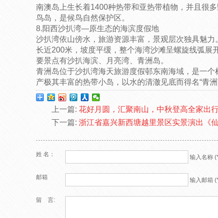
南澳岛上生长着1400种热带和亚热带植物，并且很
鸟岛，是候鸟自然保护区。
8.阳西沙扒湾—原生态的海滨度假地
沙扒湾依山傍水，旅游资源丰富，景观层次独具魅力。
长近200米，坡度平缓，整个海湾沙滩呈螺旋线弧展
要景点有沙扒海滨、月亮湾、青洲岛。
青洲岛位于沙扒湾海天旅游度假邨东南海域，是一个
产极其丰富的热带小岛，以水的清澈见底而得名“青洲
上一篇:
花好月圆，汇聚南山，中秋登高全家出
下一篇:
浙江省嘉兴新西塘越里景区实景演出《仙
姓 名：
输入名称 (*
邮箱
输入邮箱 (*
留 言: