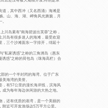
,而且还没有被大规模开发,特别是东
街道，其中西冲（又名西涌）海滩是
舒畅。山、海、湖、岬角风光旖旎，月
一。
，上川岛素有“南海碧波出芙蓉”之称，
上川岛有很多迷人的海滩，最受欢迎
里，三个沙滩面东一字排开，绵延十
，与“私家诱惑”之称的三角洲岛（惠东
漫诱惑”之称的荷包岛（珠海高栏）合
的北部的一个半封闭的海湾。位于广东
最美海湾的美誉。
姿，有57公里的漫长海岸线，滨海风
，成为每年海边休闲游的大热之地。
物，还有优质的港湾，是一个美丽的
，附近可开发渔场达5万平方公里。