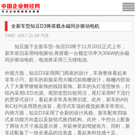
全新车型知豆D3将搭载永磁同步驱动电机
TIME: 2017-11-09
汽车
知豆旗下全新车型–知豆D3将于11月10日正式上市，
新车依旧采用纯电驱动,将搭载一台额定功率为30kW的永磁
同步驱动电机，电池将采用三元锂电池。
外观方面，知豆D3采用两门两座的设计，车身整体看起来
非常小巧。新车的前脸采用大嘴式前格栅设计，格栅内部加
入了大量带镀铬装饰的线段装饰。新车的头灯造型狭长，灯
组内采用LED光源。尾部造型比较简洁，尾灯采用时下流行
的贯穿式设计，看起来非常具有辨识度。此外，新车的A柱
和C柱均采用黑色涂装，悬浮式车顶的视觉效果非常突出。
内饰方面，知豆D3采用了全新的设计风格。新车配有四辐
式多功能方向盘以及旋钮式换挡机构。此外，中控台上配备
了两块大尺寸液晶显示屏，并延伸至副驾驶前方。同时，新
车还配备了一块全液晶的仪表盘，看起来科技感十足。