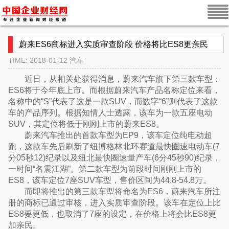
蔚来ES6商标进入实质审查阶段 价格将比ES8更亲民
TIME: 2018-01-12
汽车
近日，从相关处获得消息，蔚来汽车旗下第三款车型：
ES6将于今年底上市。而根据蔚来汽车产品名称定位来看，
名称中的“S”代表了这是一款SUV，而数字“6”则代表了这款
车的产品序列。根据知情人士透露，该车为一款五座电动
SUV，其定位将低于刚刚上市的蔚来ES8。
蔚来汽车推出的首款车型为EP9，该车定位纯电动超
跑，这款车先后刷新了纽博格林北环赛道最快圈速电动车(7
分05秒12)纪录以及纽北最快圈速量产车(6分45秒90)纪录，
一时间“名震江湖”。第二款车型为前段时间刚刚上市的
ES8，该车定位7座SUV车型，售价区间为44.8-54.8万。
而即将推出的第三款车型将命名为ES6，蔚来汽车所注
册的商标已通过审核，进入实质审查阶段。该车在定位上比
ES8要更低，也取消了7座的设定，在价格上将会比ES8更
加亲民。