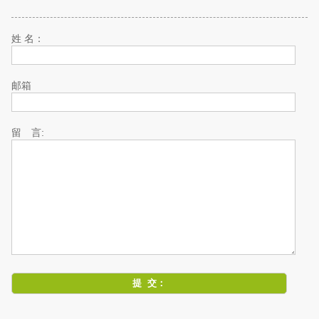
姓 名：
邮箱
留 言: