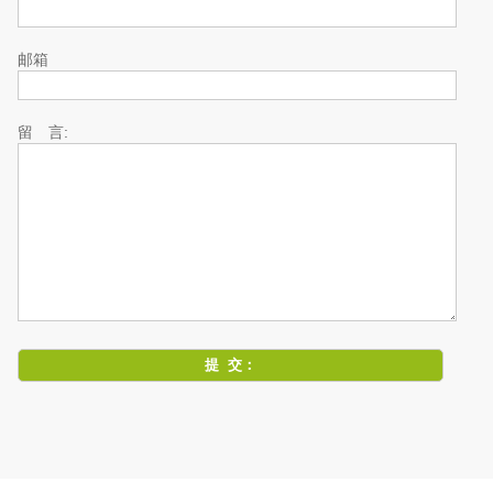
邮箱
留 言: