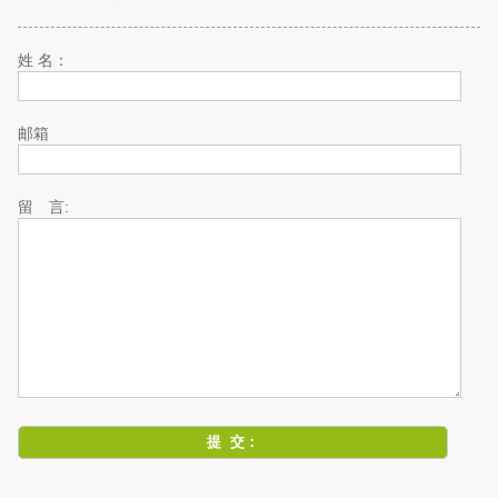
姓 名：
邮箱
留 言: