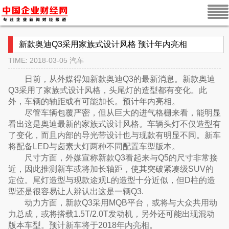
新款奥迪Q3采用家族式设计风格 预计年内亮相
TIME: 2018-03-05
汽车
日前，从外媒得知新款奥迪Q3的最新消息。新款奥迪
Q3采用了家族式设计风格，头尾灯的造型都有变化。此
外，车辆的轴距或有可能加长。预计年内亮相。
尽管车辆包覆严密，但从巨大的进气格栅来看，能明显
看出这是奥迪最新的家族式设计风格。车辆头灯不仅造型有
了变化，而且内部的导光带设计也与现款有明显不同。新车
将配备LED与卤素大灯两种不同配置车型版本。
尺寸方面，外媒宣称新款Q3看起来与Q5的尺寸非常接
近，因此推测新车或将加长轴距，使其突破紧凑级SUV的
定位。尾灯造型与现款途观L的造型十分近似，但D柱的造
型还是很容易让人辨认出这是一辆Q3.
动力方面，新款Q3采用MQB平台，或将与大众共用动
力总成，或将搭载1.5T/2.0T发动机，另外还可能出现混动
版本车型。预计新车将于2018年内亮相。