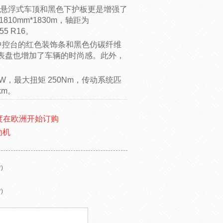
，悬浮式车顶和黑色下护板更是增强了
10mm*1830m，轴距为
5 R16。
中控台的红色装饰条和黑色仿碳纤维
表盘也增加了车辆的时尚感。此外，
W，最大扭矩 250Nm，传动系统匹
km。
三季度在欧洲开始订购
动机
)
)