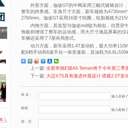
外形方面，伽途GT的中网采用三幅式镀铬设计
整车的跨界感。车身尺寸方面，新车规格为4730mm*18
2760mm。伽途GT采用16英寸轮圈，轮胎规格为215/5
内饰方面，其造型与伽途im8较为相似，但贯穿
交易平
饰板则增强了整车的运动感，而大尺寸液晶屏幕的仪
车辆还采用了7座布局形式。
动力方面，新车采用1.4T发动机，最大功率110k
配6档手动和6速手自一体变速箱，其油耗为6.6L/100
上一篇:
全新奔驰E级All-Terrain将于今年第
下一篇:
大迈X7S具有激进外观设计 搭载2.0T发
姓 名：
输入名称 (*
邮箱
输入邮箱 (*
E
留 言: