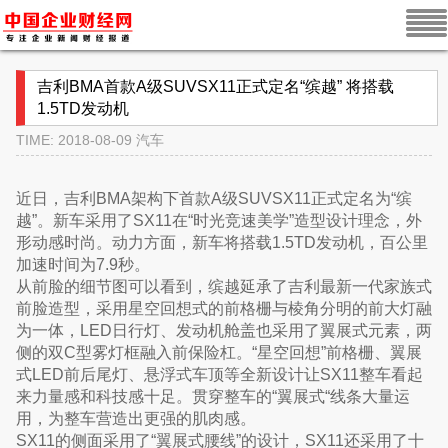
吉利BMA首款A级SUVSX11正式定名“缤越” 将搭载
1.5TD发动机
TIME: 2018-08-09
汽车
近日，吉利BMA架构下首款A级SUVSX11正式定名为“缤
越”。新车采用了SX11在“时光竞速美学”造型设计理念，外
形动感时尚。动力方面，新车将搭载1.5TD发动机，百公里
加速时间为7.9秒。
从前脸的细节图可以看到，缤越延承了吉利最新一代家族式
前脸造型，采用星空回想式的前格栅与棱角分明的前大灯融
为一体，LED日行灯、发动机舱盖也采用了翼展式元素，两
侧的双C型雾灯框融入前保险杠。“星空回想”前格栅、翼展
式LED前后尾灯、悬浮式车顶等全新设计让SX11整车看起
来力量感和科技感十足。贯穿整车的“翼展式“线条大量运
用，为整车营造出更强的肌肉感。
SX11的侧面采用了“翼展式腰线”的设计，SX11还采用了十