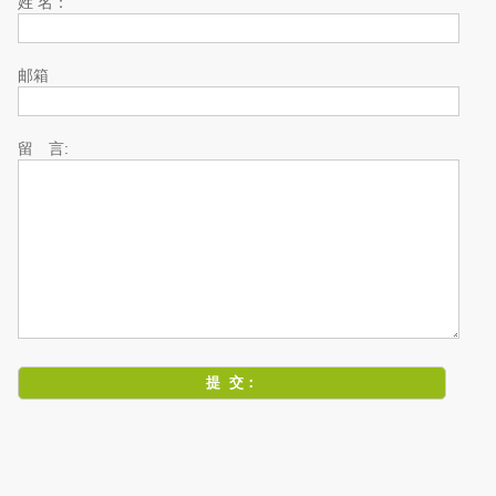
姓 名：
邮箱
留 言: