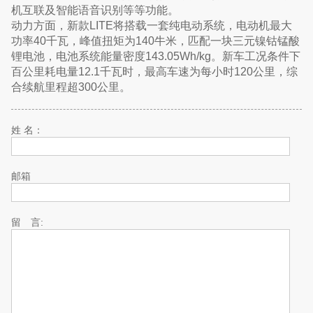
机互联及智能语音识别等等功能。
动力方面，新款LITE将搭载一套纯电动系统，电动机最大
功率40千瓦，峰值扭矩为140牛米，匹配一块三元镍钴锰酸
锂电池，电池系统能量密度143.05Wh/kg。新车工况条件下
百公里耗电量12.1千瓦时，最高车速为每小时120公里，综
合续航里程超300公里。
姓 名：
邮箱
留 言: