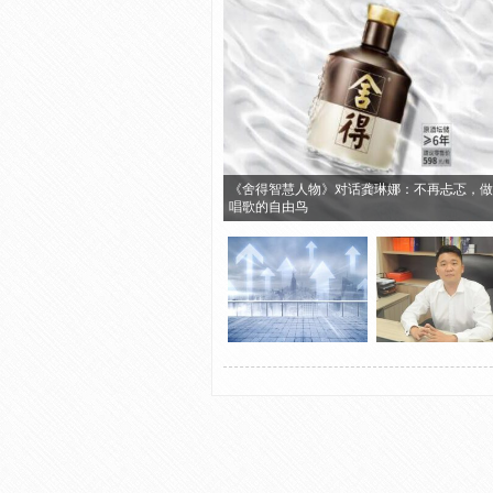
《舍得智慧人物》对话龚琳娜：不再忐忑，做
唱歌的自由鸟