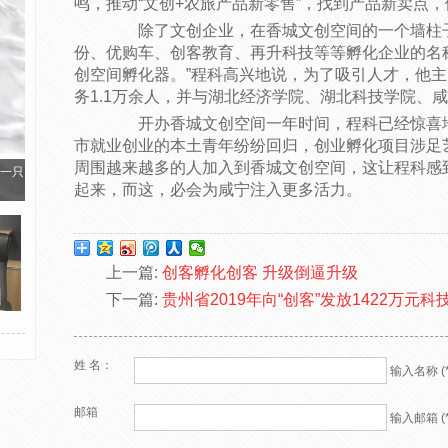
鸣，推动“文创+农旅产品新零售”，找到产品新卖点
除了文创企业，在香城文创空间的一个墙柱子
份、优购车、创客教育、再升科技等等孵化企业的名称
创空间孵化器。”程科高兴地说，为了吸引人才，他主
务1.1万余人，并与湖北经济学院、湖北科技学院、
开办香城文创空间一年时间，程科已经惊喜地
市就业创业的本土青年纷纷回归，创业孵化项目涉足
周围越来越多的人加入到香城文创空间，这让程科感
一只
起来，而这，必会为咸宁注入更多活力。
上一篇:
创客孵化创客 升级倒逼升级
下一篇:
贵州省2019年向“创客”发放1422万元科
姓 名：
输入名称 (*
邮箱
输入邮箱 (*