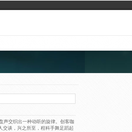
盘声交织出一种动听的旋律。创客咖
人交谈，兴之所至，程科手舞足蹈起