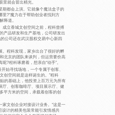
眼里就会冒出精光。
期都会上演。它就像个魔法盒子的
里?“魔力在于帮助创业者找到方
样解释道。
成立香城文创空间之前，程科曾搏
米的产品研发和生产基地，公司研发出
，他的公司还在武汉股权交易中心新四
。程科发现，家乡出台了很好的孵
院校和北京的团队来谈判，但运营要价高
呢?程科琢磨着，想亲自“动手”。
科开始寻找场地，一个专属于创客、
文创空间就是这样诞生的。”程科
政补贴的基础上，他投资上百万元为所有
演厅、创客咖啡厅、项目展示厅、健
0多平方米的空间，承载着创客的创
家文创企业对接设计业务。“这是一
司设计的精美包装常能引发情感共