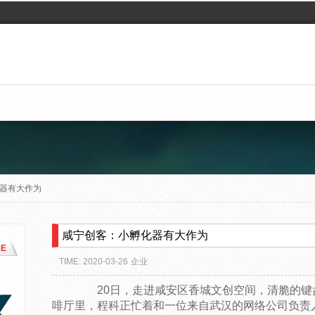
器有大作为
咸宁创客：小孵化器有大作为
E
TIME: 2020-03-26
企业
20日，走进咸安区香城文创空间，清脆的键
啡厅里，程科正忙着和一位来自武汉的网络公司负责