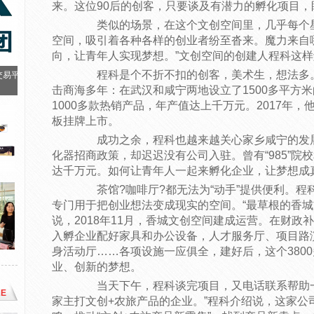
来。这位90后的创客，只要谈及有潜力的孵化项目，
类似的场景，在这个文创空间里，几乎每个星
空间，吸引着各种各样的创业者纷至沓来。魔力来自哪
向，让青年人实现梦想。”文创空间的创建人程科这
程科是个不折不扣的创客，美术生，想法多。
交易平
击商海多年：在武汉和咸宁两地设立了1500多平方
1000多款热销产品，年产值达上千万元。2017年
板挂牌上市。
成功之余，程科也越来越关心家乡咸宁的发展
化器招商政策，却迟迟没有公司入驻。曾有“985”
达千万元。如何让青年人一起来孵化企业，让梦想成真
茶馆?咖啡厅?都无法为“动手”提供便利。程
专门用于把创业想法变成现实的空间。“最草根的香城
说，2018年11月，香城文创空间建成运营。在财
入孵企业配好家具和办公设备，人才服务厅、项目路
身活动厅……各项设施一应俱全，建好后，这个380
业、创新的梦想。
当天下午，程科谈完项目，又电话联系帮助一
E
家主打文创+农旅产品的企业。”程科介绍说，这家公