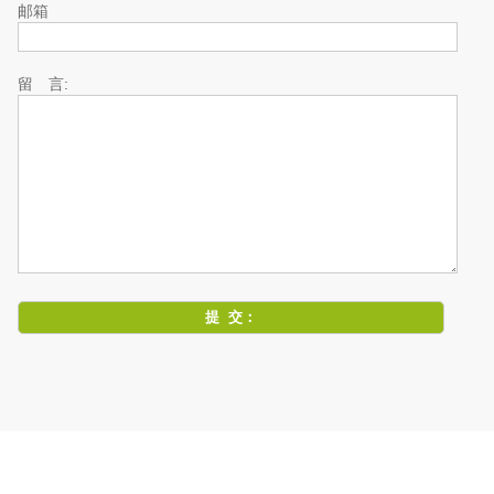
邮箱
留 言: