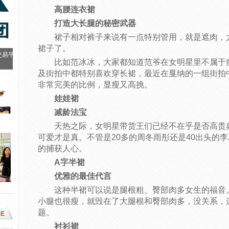
高腰连衣裙
打造大长腿的秘密武器
裙子相对裤子来说有一点特别管用，就是遮肉，
裙子了。
交易平
比如范冰冰，大家都知道范爷在女明星里不属于
及街拍中都特别喜欢穿长裙，最近在戛纳的一组街拍
非常完美的比例，显瘦又高挑。
娃娃裙
减龄法宝
天热之际，女明星带货王们已经不在乎是否高贵
可爱才是真。不管是20多的周冬雨彤还是40出头的
的捕获人心。
A字半裙
优雅的最佳代言
这种半裙可以说是腿根粗、臀部肉多女生的福音
小腿也很瘦，就毁在了大腿根和臀部肉多，没关系，
题。
E
衬衫裙