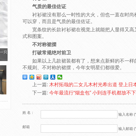
气质的最佳佐证
衬衫裙没有那么一时性的大火，但也一直在时尚
可以穿，而且是气质的最佳佐证。
宽条纹的长款衬衫裙在视觉上就能把人显得又高又
式和图案。
不对称裙摆
一只
打破常规绝对前卫
如果以上几款裙装都有了，想来点新鲜的不一样
不规则、不对称的裙摆，今年女明星们都很爱。
上一篇:
木村拓哉的二女儿木村光希出道 登上日本版
下一篇:
今年最流行“烟盒包” 小到连手机都放不
姓 名：
输入名称 (*
邮箱
输入邮箱 (*