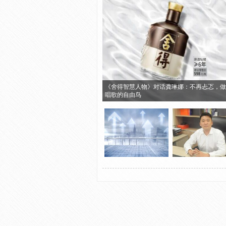
《舍得智慧人物》对话龚琳娜：不再忐忑，做
唱歌的自由鸟