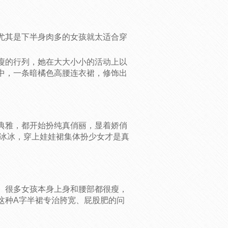
尤其是下半身肉多的女孩就太适合穿
瘦的行列，她在大大小小的活动上以
中，一条暗橘色高腰连衣裙，修饰出
典雅，都开始扮纯真俏丽，显着娇俏
李冰冰，穿上娃娃裙集体扮少女才是真
。很多女孩本身上身和腰部都很瘦，
这种A字半裙专治胯宽、屁股肥的问