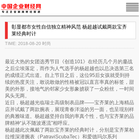
彰显都市女性自信独立精神风范 杨超越试戴两款宝齐
莱经典时计
TIME: 2018-08-20
时尚
最近大热的女团选秀节目《创造101》在经历几个月的鏖战
之后尘埃落定，而作为人气选手的杨超越也以总决选第三名
的成绩正式出道。自上节目之后，这位95后女孩就受到持
续的热度关注，敢说敢做的性格被冠以直言率真的标签，甜
美的外形，接地气的邻家少女形象掳获了一众粉丝，一时间
风头无两。
近日，杨超越光临瑞士高级制表品牌——宝齐莱的上海精品
店并试戴了两款腕表，展现青春洋溢的另一面，也呈现别样
的典雅味道。杨超越坚持自我的率真个性，也与宝齐莱的品
牌精神“从不随波逐流”相呼应。
杨超越此次佩戴了两款宝齐莱的经典时计，分别是宝齐莱柏
拉维深潜腕表（PatraviScubaTec）和爱德玛尔系列