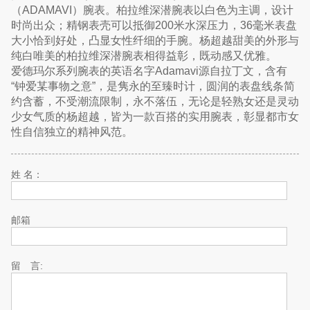
（ADAMAVI）腕表。柏拉维深潜腕表以白色为主调，设计
时尚出众；精钢表壳可以抵御200米水深压力，36毫米表盘
大小恰到好处，凸显女性纤细的手腕。杨超越甜美的外形与
纯白唯美的柏拉维深潜腕表相得益彰，既动感又优雅。
爱德玛尔系列腕表的英语名字Adamavi源自拉丁文，含有
“钟爱某事物之意”，是隽永的至臻时计，圆润的表盘线条简
约含蓄，不受潮流限制，永不落伍，无论是轻熟女还是灵动
少女气质的杨超越，皆为一款百搭的实用腕表，彰显都市女
性自信独立的精神风范。
姓 名：
邮箱
留 言: