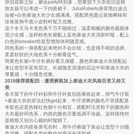
辞旧迎新之际，聚会party特别多，想要脱下大衣依旧是精
致女孩可以考虑一下内搭裙子。JuliaRoberts身穿黑白波点
短裙+白色泰迪大衣少女感满满。搭配黑色圆点装饰网袜和
珍珠装饰平底小皮鞋时髦又优雅。
这个冬天马卡龙色系千万不能错过，温柔细腻的颜色最能体
现少女感，这样粉色长裙配上蓝色泰迪大衣清新时髦，配上
白色的sneaker给造型增加休闲随意感。
同色系的一身搭配起来绝对不会出错，也是很不错的选择。
柔柔软软的大地色系十分耐看提气。
明黄色长裙+牛仔长裤好看又保暖，颜色和泰迪大衣搭配起
来让造型丰富有层次。长裙随意浪漫的花边中和泰迪大衣的
厚重感，十分随意优雅。
2019推荐搭配四：潇洒裤装加上泰迪大衣风格百变又帅又
美
春天留下的牛仔衬衫和牛仔外套别急着收起来，帅气牛仔装
+泰迪大衣的穿法赶快get起来，牛仔清爽的颜色不管搭配基
本驼色还是热辣红色都十分相宜，搭配时注意鞋子的颜色和
大衣最好同色系，内搭的颜色尽量低调不张扬。这样搭绝对
是精致又别出心裁的时髦精了。
泰迪大衣内搭各类毛衣时，用牛仔裤做下装会让造型十分随
意清爽，搭配各类短靴也丝毫没有违和感。