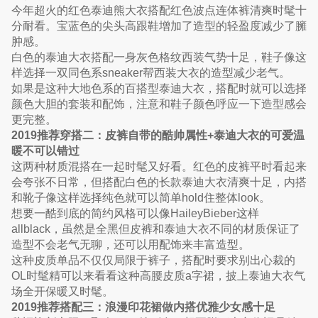
今年超火的红色泰迪熊大衣搭配红色波点连体裤清爽时髦十
分耐看。宝蓝色的尖头高跟鞋增加了造型的轻盈度减少了臃
肿感。
白色的泰迪大衣搭配一身灰色格纹西装气势十足，鞋子像这
样选择一双同色系sneaker帮西装大衣的造型减少老气。
如果是这种大地色系的百搭型泰迪大衣，搭配时就可以选择
颜色大胆的套装和配饰，注意和鞋子颜色呼应一下造型感会
更完整。
2019推荐穿搭二：皮裤自带的酷帅属性+泰迪大衣的可爱温
暖不可以错过
这两种材质混搭在一起时髦又好看。红色的皮裤平时看起来
会夸张不日常，但搭配白色的长款泰迪大衣清爽十足，内搭
和靴子像这样选择纯色就可以简单hold住整体look。
想要一酷到底的简约风格可以像HaileyBieber这样
allblack，虽然是全黑但皮裤和泰迪大衣不同的材质保证了
造型不会老气无聊，还可以用配饰来丰富造型。
这种皮质单品不仅仅局限于裤子，搭配时要求别出心裁的
OL时髦精可以来看看这种高腰皮质a字裙，披上泰迪大衣气
场全开保暖又时髦。
2019推荐搭配三：浪漫印花裙做内搭优雅少女感十足