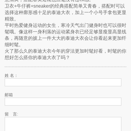
卫衣+牛仔裤+sneaker的经典搭配简单又青春，搭配时可以
选择这种廓形感十足的泰迪大衣，加上一个小号手拿包更显
精致。
平时热爱健身运动的女生，寒冷天气出门健身时也可以很时
髦哦。像这样一身利落的运动紧身衣已经足够显瘦显高显线
条，再随意的披上一件大大的泰迪大衣会让你看起来更加纤
细时髦。
火了那么久的泰迪大衣今年的穿法更加时髦好看，时髦的你
想好怎么搭你的泰迪大衣了吗？
姓 名：
邮箱
留 言: