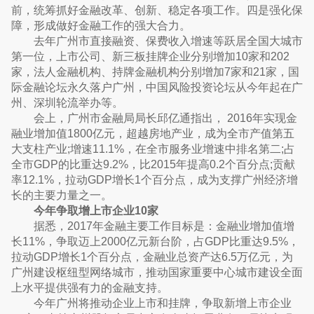
前，统筹抓好金融改革、创新、稳定各项工作。四是强化保
障，形成做好金融工作的强大合力。
去年广州市直接融资、保费收入增速等跃居全国大城市
第一位，上市公司、新三板挂牌企业分别增加10家和202
家，法人金融机构、持牌金融机构分别增加7家和21家，国
际金融论坛永久落户广州，中国风险投资论坛从今年起在广
州、深圳轮流举办等。
会上，广州市金融局局长邱亿通指出， 2016年实现金
融业增加值1800亿元，超越房地产业，成为全市产值第五
大支柱产业;增速11.1%，在全市服务业增速中排名第二;占
全市GDP的比重达9.2%，比2015年提高0.2个百分点;贡献
率12.1%，拉动GDP增长1个百分点，成为支撑广州经济增
长的主要力量之一。
今年争取增上市企业10家
据悉，2017年金融主要工作目标是：金融业增加值增
长11%，争取迈上2000亿元新台阶，占GDP比重达9.5%，
拉动GDP增长1个百分点，金融业总资产达6.5万亿元，为
广州建设枢纽型网络城市，推动国家重要中心城市建设全面
上水平提供强有力的金融支持。
今年广州将推动企业上市和挂牌，争取新增上市企业