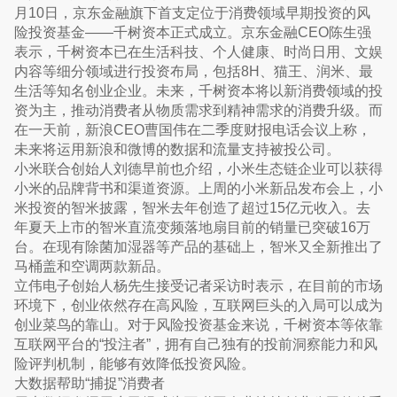
月10日，京东金融旗下首支定位于消费领域早期投资的风
险投资基金——千树资本正式成立。京东金融CEO陈生强
表示，千树资本已在生活科技、个人健康、时尚日用、文娱
内容等细分领域进行投资布局，包括8H、猫王、润米、最
生活等知名创业企业。未来，千树资本将以新消费领域的投
资为主，推动消费者从物质需求到精神需求的消费升级。而
在一天前，新浪CEO曹国伟在二季度财报电话会议上称，
未来将运用新浪和微博的数据和流量支持被投公司。
小米联合创始人刘德早前也介绍，小米生态链企业可以获得
小米的品牌背书和渠道资源。上周的小米新品发布会上，小
米投资的智米披露，智米去年创造了超过15亿元收入。去
年夏天上市的智米直流变频落地扇目前的销量已突破16万
台。在现有除菌加湿器等产品的基础上，智米又全新推出了
马桶盖和空调两款新品。
立伟电子创始人杨先生接受记者采访时表示，在目前的市场
环境下，创业依然存在高风险，互联网巨头的入局可以成为
创业菜鸟的靠山。对于风险投资基金来说，千树资本等依靠
互联网平台的“投注者”，拥有自己独有的投前洞察能力和风
险评判机制，能够有效降低投资风险。
大数据帮助“捕捉”消费者