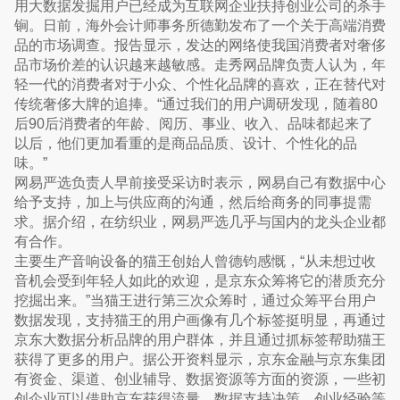
用大数据发掘用户已经成为互联网企业扶持创业公司的杀手
锏。日前，海外会计师事务所德勤发布了一个关于高端消费
品的市场调查。报告显示，发达的网络使我国消费者对奢侈
品市场价差的认识越来越敏感。走秀网品牌负责人认为，年
轻一代的消费者对于小众、个性化品牌的喜欢，正在替代对
传统奢侈大牌的追捧。“通过我们的用户调研发现，随着80
后90后消费者的年龄、阅历、事业、收入、品味都起来了
以后，他们更加看重的是商品品质、设计、个性化的品
味。”
网易严选负责人早前接受采访时表示，网易自己有数据中心
给予支持，加上与供应商的沟通，然后给商务的同事提需
求。据介绍，在纺织业，网易严选几乎与国内的龙头企业都
有合作。
主要生产音响设备的猫王创始人曾德钧感慨，“从未想过收
音机会受到年轻人如此的欢迎，是京东众筹将它的潜质充分
挖掘出来。”当猫王进行第三次众筹时，通过众筹平台用户
数据发现，支持猫王的用户画像有几个标签挺明显，再通过
京东大数据分析品牌的用户群体，并且通过抓标签帮助猫王
获得了更多的用户。据公开资料显示，京东金融与京东集团
有资金、渠道、创业辅导、数据资源等方面的资源，一些初
创企业可以借助京东获得流量、数据支持决策、创业经验等