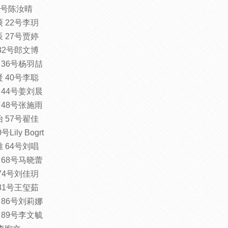
11号陈汝晴
硕 22号李玥
辰 27号贾婷
 32号郎文博
 36号杨羽喆
凝 40号李聪
 44号姜刘晨
 48号张施雨
怡 57号翟佳
ily Bogrt
雅 64号刘唱
 68号马晓蕾
 74号刘佳玥
 81号王玺茹
 86号刘莉娜
 89号李文毓