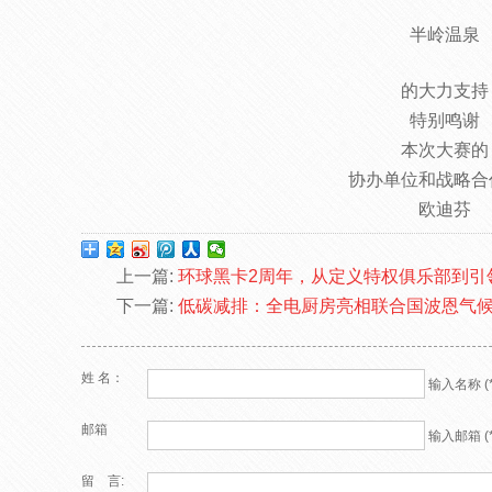
半岭温泉
的大力支持
特别鸣谢
本次大赛的
协办单位和战略合
欧迪芬
上一篇:
环球黑卡2周年，从定义特权俱乐部到引
下一篇:
低碳减排：全电厨房亮相联合国波恩气
姓 名：
输入名称 (*
邮箱
输入邮箱 (*
留 言: