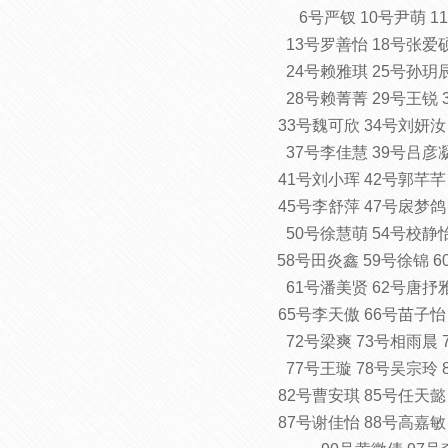
6号严钗 10号尹萌 
13号罗善怡 18号张爱
24号赖雅琪 25号孙玥
28号赖菁菁 29号王锐
33号魏可欣 34号刘妍汝
37号李佳慧 39号吕彦
41号刘小珲 42号郭芊芊
45号李舒萍 47号扆梦鸽
50号徐慧萌 54号校静
58号田炎鑫 59号徐锦 60号L
61号潘美贤 62号唐抒
65号李天傲 66号苗子怡
72号梁爽 73号相雨晨
77号王璇 78号吴宗玲
82号曹安琪 85号任天懿
87号谢佳怡 88号高嘉敏