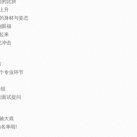
秀的比拼
上升
的身材与姿态
饱眼福
起来
觉冲击
节
个专业环节
一组
的面试提问
轴大戏
名单啦!