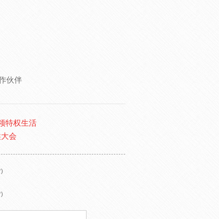
作伙伴
领特权生活
候大会
)
)