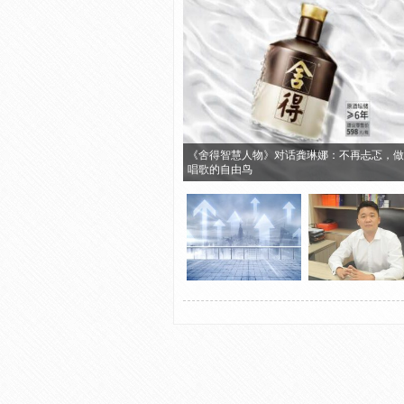
《舍得智慧人物》对话龚琳娜：不再忐忑，做
唱歌的自由鸟