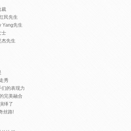
总裁
红民先生
 Yang先生
女士
灵杰先生
是
走秀
手们的表现力
的完美融合
演绎了
奇丝路!