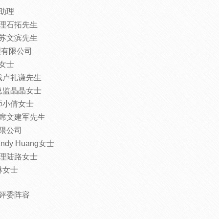
助理
理石拓先生
苏文滨先生
理有限公司
女士
裁卢礼谦先生
总监晶晶女士
师小倩女士
席文建军先生
限公司
y Huang女士
理陆路女士
琳女士
评委阵容