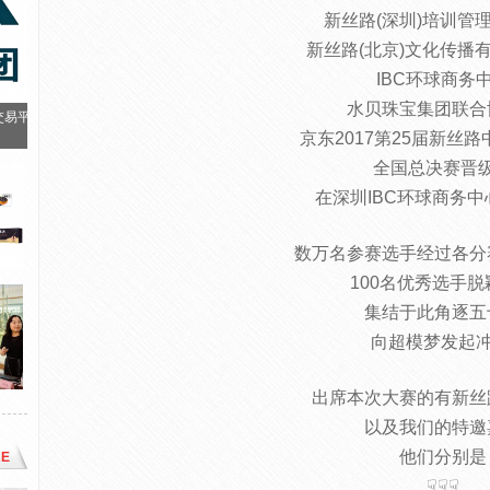
新丝路(深圳)培训管
新丝路(北京)文化传播
IBC环球商务
水贝珠宝集团联合
交易平
京东2017第25届新丝
全国总决赛晋
在深圳IBC环球商务
数万名参赛选手经过各分
100名优秀选手脱
集结于此角逐五
向超模梦发起冲
出席本次大赛的有新丝
以及我们的特邀
他们分别是
E
☟☟☟