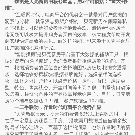
数据是贝壳新房的核心武器，用2个词概括：“量大+多
维”。
“互联网时代，电商平台的优势之一就是对用户数据的
洞察与分析。”就像潘志勇所介绍的，贝壳新房在保障隐私
的基础上，可以给消费者推荐他最喜欢、最适合他的房子。
这无疑可以极大提升购房者买房的效率，极大程度帮助开发
商实现快速高效的去化。而这样的能力也来源于贝壳平台对
用户数据的积累和研究。
“智能找房”是贝壳新房平台基于大数据的辅助工具，根
据消费者的选择偏好，为消费者推荐相似房源的功能。其
中，根据消费者的区位喜好选择地图找房板块;根据交通需
求，选择地铁好房板块;根据品牌偏好，选择品牌优选板
块，除此之外用户还可以点选价格、房型、面积、房屋类
型、特色、售卖状态、开盘时间等主要字段，由系统自动筛
选房源，将符合条件的产品按需展示给用户。目前，贝壳新
房每个楼盘数据达 319 维、客户数据达 107 维。
一二手联动，存量时代电商平台优势凸显
“贝壳数据显示，今天的消费者 60%以上在购房时，不
在乎一定是新房还是二手房。”潘志勇用数据道破当前多数
购房者的心理诉求，而基于这样的洞察，也给存量时代的新
房交易带来了重要的思考。“一二手联动”，可以给开发商们