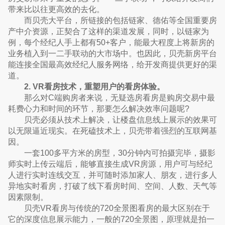
带来比以往更高效的去化。
而贝壳大平台，所链接的包括链家、德佑等全国重要房
产中介资源，正契合了这样的渠道发展，同时，以链家为
例，每个经纪人手上都有50+客户，能最大程度上将新房的
业务植入到一二手联动的大市场中。也因此，贝壳新房平台
能连接全国最高效经纪人服务网络，给开发商提供更好的渠
道。
2. VR看房技术，重塑用户的看房体验。
那么对C端购房者来说，无疑选房看房是购房交易中最
耗费心力和时间的环节，那要怎么解决效率问题呢?
贝壳必须从技术上解决，让楼盘信息线上展示的效果可
以无限逼近现实。在死磕技术上，贝壳带着强烈的互联网基
因。
一套100多平方米的房型，30分钟内可拍摄完毕，摄影
师实时上传云端后，能够直接生成VR房源，用户可与经纪
人进行实时连线交互，并可随时添加家人、朋友，进行多人
异地实时看房，打破了线下看房时间、空间、人数、天气等
因素限制。
贝壳VR看房与传统的720全景图看房的最大区别在于
它的深度信息展示能力，一般的720全景图，原理就是拍一