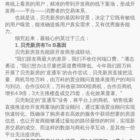
将线上看房的用户，精准的带到开发商的线下案场，形成开
发商——平台——消费者的交易体系。
也就是说，贝壳新房的基因和背景，决定了它既有敏锐
的用户嗅觉，能准确提炼用户真实需求，又有优秀服务能
力。
细究起来，最核心的莫过于三点：
1. 贝壳新房有To B基因
贝壳新房首先能跟开发商形成联动。
“我们跟友商最大的差异，我们不收任何端口费。” 潘志
勇说，“我们想办法尽量把渠道费用降低。今年我们跟万科
开展了贝壳新房的‘直通车’的合作尝试，贝壳新房直接把流
量、商机导给万科，由万科的置业顾问直接承接用户的询问
与到访。合作仅60天，万科收获3800组商机，合作后商机
增长4.9倍，3大主推楼盘成交25套，去化效果显著。”
贝壳制定的“直通车”业务，将平台上的商机、销售线索
直接推送给开发商案场的置业顾问，通过案场置业顾问实现
快速转化。既确保了购房者在高效的服务中获得想要的房源
信息，也让开发商能够通过最短的路径最快的时间，实现新
房交易的成交。而这样的数据与商机分享互动，是其他一些
平台无法提供的。