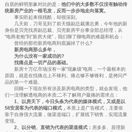
自居的鲜明形象对比的是：
他们中的大多数不仅没有触动传
统新房产业的一根毛发，反而一步步地走向落寞。
事实听起来很残酷，却很深刻。
几天前，刀哥见到了前天猫副总裁潘志勇，今年他的新
身份是贝壳找房副总裁、贝壳新房平台事业部总经理，从
“电商老炮”到“新房大佬”，我们聊了聊电商的难题和机会：
曾经的那些新房电商到底漏掉了什么?
新房电商那么多年，
为什么没有一家成功的?
找痛点是一切产品的基础。
新房十万亿市场没有一家“现象级”电商，一个最根本的
原因，就是在找痛点上不锋利。痛点够不够锋利，是拷问产
品的第一个难题。
回顾一下现在所有涉及新房电商的类型，就会发现，他
们一没理解透电商的本质;二不了解用户最痛的需求点：
1、以房天下，今日头条为代表的媒体模式，又或是以
58安居客为代表的端口模式，
本质上是广告模式，主要依
靠于自身强大流量，做渠道端口，扩展线下销售，实现流量
变现。
2、以分销、直销为代表的渠道模式：
房多多、居理新