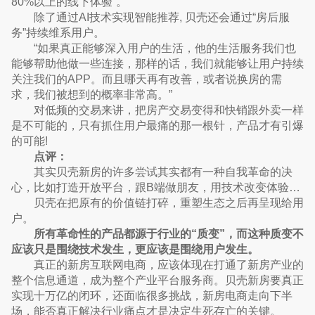
80%以上的线下体验”。
除了通过AI技术实现智能推荐, 贝壳还会通过“房后服
务”持续维系用户。
“如果真正能够深入用户的生活，他的生活服务我们也
能够帮助他做一些连接，那样的话，我们就能够让用户持续
关注我们的APP。而且哪天再有改善，或者说换房的需
求，我们被想到的概率非常高。”
对低频的交易来讲，把房产交易变得和快销跟外卖一样
是不可能的，只有抓住用户最痛的那一根针，产品才有引爆
的可能!
点评：
其实贝壳新房的许多尝试其实都有一种自我革命的决
心，比如打造开放平台，跟B端做朋友，用技术改变体验…
贝壳在把原有的价值链打碎，重塑生态之后再呈现给用
户。
所有革命性的产品都源于行业的“质变”，而这种质变不
应该只是围绕技术发生，更应该是围绕用户发生。
真正的新房互联网电商，应该体现在打通了新房产业的
整个信息通道，成为整个产业平台服务商。贝壳新房要真正
实现十万亿的闭环，还面临很多挑战，新房电商走向下半
场，能否真正解决行业痛点才是决定生死存亡的关键。