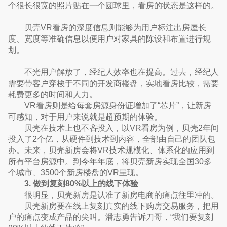
个很长很宽的照片贴在一个圆球里，看房的状态是这样的。
贝壳VR看房的深度信息则能够为用户标注出房屋长
度、宽度等准确信息以便用户对家具的陈设和布置进行规
划。
不光用户解放了，经纪人效率也在提高。过去，经纪人
需要带客户穿梭于不同的开发商楼盘，实地看房比较，需要
耗费更多的时间和人力。
VR看房则是给每套房源身份证增加了“芯片”，让新房
可感知，对于用户来说就是超预期的体验。
贝壳在技术上也不吝投入，以VR看房为例，贝壳2年间
投入了2个亿，从硬件到技术到内容，全部由自己的团队包
办。未来，贝壳新房会将VR技术规模化、体系化的应用到
所有平台房源中。到今年年底，将贝壳新房实现全国30多
个城市、3500个新房楼盘的VR呈现。
3. 做到复刻80%以上的线下体验
很明显，贝壳新房是认准了新房电商的痛点往里冲的。
贝壳新房要在线上复刻真实的线下购房交易服务，把用
户的痛点变成产品的尖叫。潘志勇告诉刀哥，“我们要复刻