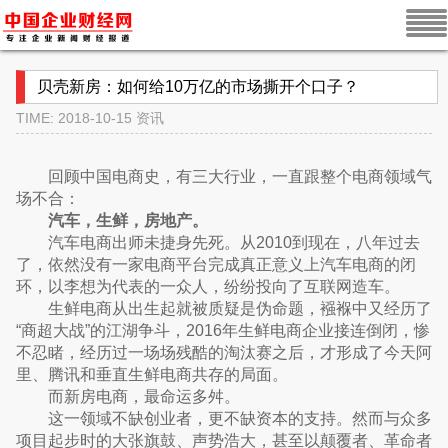
贝壳新房：如何给10万亿的市场撕开个口子？
TIME: 2018-10-15
资讯
回顾中国电商史，有三大行业，一直跟整个电商领域气
场不合：
汽车，生鲜，房地产。
汽车电商出师未捷身先死。从2010到现在，八年过去
了，依然没有一家电商平台完成真正意义上汽车电商的闭
环，以李想为代表的一众人，纷纷投向了互联网造车。
生鲜电商从出生起就被质疑是伪命题，襁褓中又经历了
“商超大战”的江湖争斗，2016年生鲜电商企业接连倒闭，惨
不忍睹，经历过一场场残酷的淘汰赛之后，才形成了今天阿
里、腾讯和垂直生鲜电商共存的局面。
而新房电商，最命运多舛。
这一领域不缺创业者，更不缺资本的支持。然而与众多
项目起步时的大张旗鼓、声势浩大，甚至以颠覆者、革命者