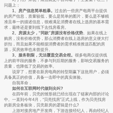
问题上：
1、房产信息简单粗暴。
过去的一些房产电商平台提供
的房产信息，质量较低，要么是简单的图片，要么是不够精
准且单一的描述信息，很难满足消费者在线上选房的基本需
求，最终还是要到线下去找房看房。
2、房源太少，“同款”房源没有价格优势
。如果在线上
购房，没有价格优势，那么消费者在线上选房的意义便大打
折扣，而且如果不能根据消费者的需求精准推送匹配的房
源，买房效率也未曾提升。
3、服务割裂，无法覆盖交易全程。
很多电商仅提供线
上的前半段的服务，不参与到后期的服务，影响交易服务的
质量，也降低了交易的效率。
说穿了，想要在新房电商的转型期赢下这批用户，必须
具备真正的价值，具备一击即中的真实体验。
自我革命，
如何在互联网时代做到尖叫?
在四年前，贝壳的雏形就已经出现在了链家内部的讨论
中。一直到今年4月，“贝壳找房”正式上线，作为贝壳找房
的新房业务板块，贝壳新房的逻辑是什么?
上游对接房地产开发商，下游连接经纪人，再由经纪人