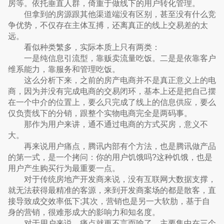
房等。依托垂直人群，倚重于做线下的用户转化管理。
但拿到的房源跟其他渠道端没有区别，甚至没有什么竞
争优势，不仅存在主体互搏，还离真正的线上交易差的太
远。
看似种类繁多，实际本质上只有两类：
一是纯信息引流型，靠贩卖流量吃饭。二是是依靠客户
维系能力，靠服务和管理吃饭。
这么分析下来，之前的房产电商并不是真正意义上的电
商，因为并没有完成电商的交易闭环，基本上还是把自己摆
在一个中介的位置上，要么只完成了线上的信息供应，要么
仅负责线下的分销，跟整个实物电商完全是两码事。
那作为用户来讲，通不通过电商的方式买房，意义不
大。
再来说用户痛点，腾讯内部有个方法，也是腾讯做产品
的第一式，是一个拷问：你的用户饥饿吗?这种饥饿，也是
用户产生购买行为最重要一点。
对于传统房地产开发商来说，没有互联网大数据支撑，
就无法获得最精准的客源，来到开发商案场的都是散客，直
接导致成交效率低下;其次，营销也是另一大软肋，基于自
身的营销，很难形成大的影响力和知名度。
对于用户来说，痛点就更不言而喻了，主要集中在三个