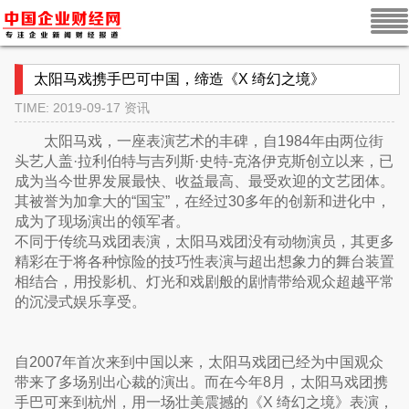
太阳马戏携手巴可中国，缔造《X 绮幻之境》
TIME: 2019-09-17
资讯
太阳马戏，一座表演艺术的丰碑，自1984年由两位街
头艺人盖·拉利伯特与吉列斯·史特-克洛伊克斯创立以来，已
成为当今世界发展最快、收益最高、最受欢迎的文艺团体。
其被誉为加拿大的“国宝”，在经过30多年的创新和进化中，
成为了现场演出的领军者。
不同于传统马戏团表演，太阳马戏团没有动物演员，其更多
精彩在于将各种惊险的技巧性表演与超出想象力的舞台装置
相结合，用投影机、灯光和戏剧般的剧情带给观众超越平常
的沉浸式娱乐享受。
自2007年首次来到中国以来，太阳马戏团已经为中国观众
带来了多场别出心裁的演出。而在今年8月，太阳马戏团携
手巴可来到杭州，用一场壮美震撼的《X 绮幻之境》表演，