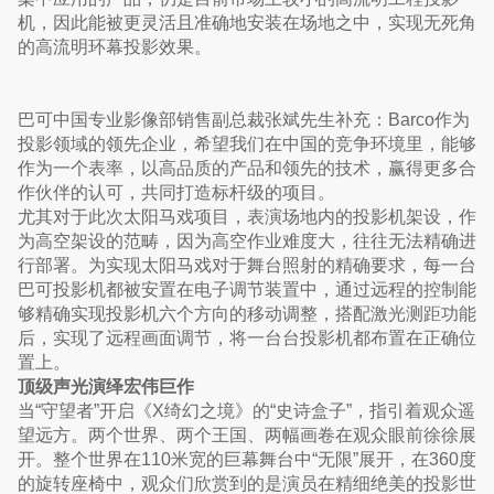
机，因此能被更灵活且准确地安装在场地之中，实现无死角
的高流明环幕投影效果。
巴可中国专业影像部销售副总裁张斌先生补充：Barco作为
投影领域的领先企业，希望我们在中国的竞争环境里，能够
作为一个表率，以高品质的产品和领先的技术，赢得更多合
作伙伴的认可，共同打造标杆级的项目。
尤其对于此次太阳马戏项目，表演场地内的投影机架设，作
为高空架设的范畴，因为高空作业难度大，往往无法精确进
行部署。为实现太阳马戏对于舞台照射的精确要求，每一台
巴可投影机都被安置在电子调节装置中，通过远程的控制能
够精确实现投影机六个方向的移动调整，搭配激光测距功能
后，实现了远程画面调节，将一台台投影机都布置在正确位
置上。
顶级声光演绎宏伟巨作
当“守望者”开启《X绮幻之境》的“史诗盒子”，指引着观众遥
望远方。两个世界、两个王国、两幅画卷在观众眼前徐徐展
开。整个世界在110米宽的巨幕舞台中“无限”展开，在360度
的旋转座椅中，观众们欣赏到的是演员在精细绝美的投影世