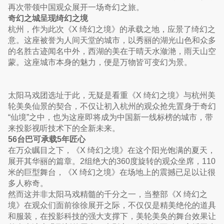
再次带领中国观众展开一场奇幻之旅。
奇幻之城呈现绮幻之境
杭州，作为此次《X 绮幻之境》的承载之地，应景了绮幻之
意。这座被誉为人间天堂的城市，以秀丽的湖光山色和众多
的名胜古迹闻名中外，西湖的美在于晴天水潋滟，雨天山空
蒙。这座城市本身的魅力，便是万物皆可变幻为景。
太阳马戏团选址于此，无疑是看重《X 绮幻之境》与杭州美
轮美奂仙景的契合，不仅让初入杭州的观众抢先置身于奇幻
“仙境”之中，也为这座即将成为中国新一线标榜的城市，带
来投影视听技术下的全新未来。
56台巴可承载5年匠心
在万众瞩目之下，《X 绮幻之境》在这个阳光饱满的夏天，
展开其华丽的篇章。2组绝大的360度旋转的观众坐席，110
米的巨型舞台，《X 绮幻之境》在场地上的震撼已足以让很
多人称奇。
然而这并非太阳马戏精髓的千分之一，当整部《X 绮幻之
境》在观众们面前徐徐展开之际，不仅仅是精美绝伦的道具
和服装，在投影科技的强大支撑下，美轮美奂的舞台效果让