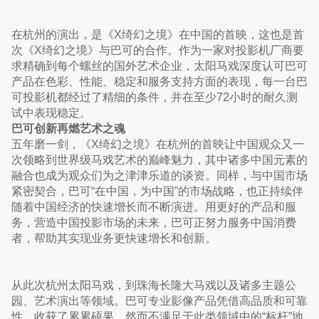
在杭州的演出，是《X绮幻之境》在中国的首映，这也是首
次《X绮幻之境》与巴可的合作。作为一家对投影机厂商要
求精确到每个螺丝的国外艺术企业，太阳马戏深度认可巴可
产品在色彩、性能、稳定和服务支持方面的表现，每一台巴
可投影机都经过了精细的条件，并在至少72小时的耐久测
试中表现稳定。
巴可创新再燃艺术之魂
五年磨一剑，《X绮幻之境》在杭州的首映让中国观众又一
次领略到世界级马戏艺术的巅峰魅力，其中诸多中国元素的
融合也成为观众们为之津津乐道的谈资。同样，与中国市场
紧密契合，巴可“在中国，为中国”的市场战略，也正持续伴
随着中国经济的快速增长而不断演进。用更好的产品和服
务，营造中国投影市场的未来，巴可正努力服务中国消费
者，帮助其实现业务更快速增长和创新。
从此次杭州太阳马戏，到珠海长隆大马戏以及诸多主题公
园、艺术演出等领域。巴可专业影像产品凭借高品质和可靠
性，收获了累累硕果，然而不满足于此类领域中的“标杆”地