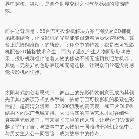
界中穿梭、舞动，是两个世界交织之时气势磅礴的震撼特
效。
而在这背后是，56台巴可投影机解决方案与领先的3D捕捉
系统相结合，让投影机的光影能够跟随着演员快速移动。舞
台上惊险翻滚留下的轨迹、飞翔空中的特效，都是巴可投影
机配合3D捕捉技术产生，而为了避免产生人物阴影影响效
果，投影机群组伴随着人物的移动不断无缝切换照射机器，
其统一无差异的色彩表现和无缝连接，让观众们丝毫没有感
觉投影机的切换。
太阳马戏的创新思想下，舞台上的光影特效创意已成为其领
先于其他表演形式的杀手锏，依赖于巴可投影机的极致色彩
性能、超高清分辨率、32,000流明的高亮度、和三片DLP®
结构下的宽广色域支持。太阳马戏的表演艺术才能在绚烂、
真实声光效果中，带来身临其境的代入感，让观众们仿佛穿
越了平行宇宙，与故事中的人物们一同驰骋于绮幻之镜中，
与男女主人公一同冒险，成为故事中的传奇。