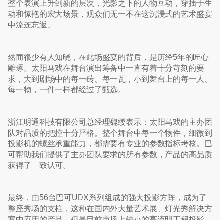
整个表演上升到新的层次，光影之下的人物互动，穿插于生
动和惊艳的宏大场景，观众们无一不在这沉浸式的艺术盛宴
中流连忘返。
然而很少有人知晓，在此场盛宴的背后，是历经5年的匠心
雕琢。太阳马戏在舞台演出筹备中一直有着十分苛刻的要
求，大到剧场中的每一砖、每一瓦，小到舞台上的每一人、
每一物，一件一样都经过了甄选。
浙江明通科技有限公司总经理魏缨表示：太阳马戏的主办团
队对品质的把控十分严格。整个舞台中每一个物件，细微到
投影机的螺丝承重能力，都需要有专业的参数指标考核。巴
可帮助我们提供了主办团队要求的所有参数，产品的高品质
获得了一致认可。
最终，由56台巴可UDX系列组成的强大投影方阵，成为了
整座秀场的支柱，这种在国内外大量艺术展、灯光秀解决方
案中应用的产品，仍是目前市场上较小的高流明工程投影