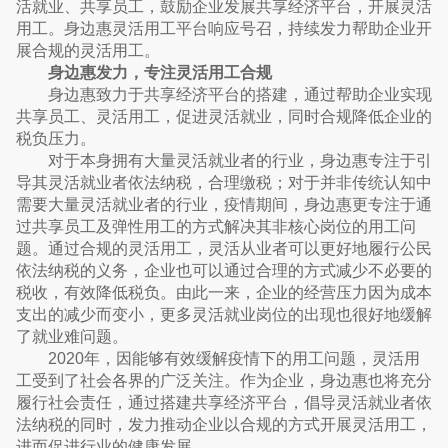
活就业、共享员工，鼓励企业发展共享经济平台，开展灵活
用工。身边惠灵活用工平台响应号召，持续发力帮助企业开
展合规的灵活用工。
身边惠发力，专注灵活用工合规
身边惠致力于共享经济平台的搭建，通过帮助企业实现
共享员工、灵活用工，促进灵活就业，同时合规降低企业的
税负压力。
对于本身拥有大量灵活就业者的行业，身边惠专注于引
导其灵活就业者依法纳税，合理缴税；对于并非传统认知中
需要大量灵活就业者的行业，疫情期间，身边惠更专注于通
过共享员工及弹性用工的方式解决其非核心岗位的用工问
题。通过合规的灵活用工，灵活从业者可以更好地履行公民
依法纳税的义务，企业也可以通过合理的方式减少不必要的
税收，有效降低税负。由此一来，企业的经营压力因为成本
支出的减少而变小，更多灵活就业岗位的出现也很好地缓解
了就业难问题。
2020年，因能够有效缓解疫情下的用工问题，灵活用
工受到了社会各界的广泛关注。作为企业，身边惠也将充分
履行社会责任，通过搭建共享经济平台，倡导灵活就业者依
法纳税的同时，发力推动企业以合规的方式开展灵活用工，
进而促进行业的健康发展。