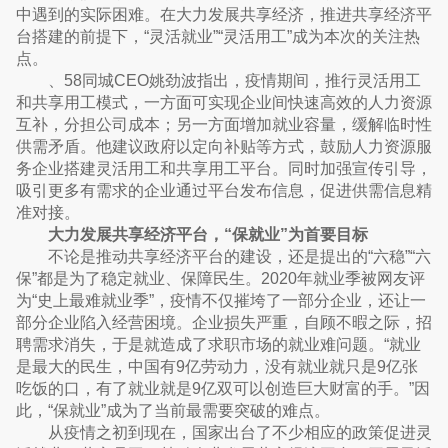
中遇到的实际困难。在大力发展共享经济，推进共享经济平
台搭建的前提下，“灵活就业”“灵活用工”成为本次的关注热
点。
、58同城CEO姚劲波指出，疫情期间，推行灵活用工
和共享用工模式，一方面可实现企业间快速高效的人力资源
互补，分担公司成本；另一方面增加就业容量，缓解临时性
供需矛盾。他建议政府以定向补贴等方式，鼓励人力资源服
务企业搭建灵活用工和共享用工平台。同时加强宣传引导，
吸引更多有需求的企业通过平台发布信息，促进供需信息精
准对接。
大力发展共享经济平台，“保就业”为首要目标
不论是推动共享经济平台的建设，还是提出的“六稳”“六
保”都是为了稳定就业、保障民生。2020年就业季被网友评
为“史上最难就业季”，疫情不仅摧垮了一部分企业，还让一
部分企业陷入经营困境。企业损失严重，自顾不暇之际，招
聘需求消失，于是就造成了求职市场的就业难问题。“就业
是最大的民生，中国有9亿劳动力，没有就业就只是9亿张
吃饭的口，有了就业就是9亿双可以创造巨大财富的手。”因
此，“保就业”成为了当前最需要突破的难点。
从疫情之初到现在，国家出台了不少相应的政策促进灵