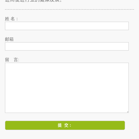
姓 名：
邮箱
留 言: