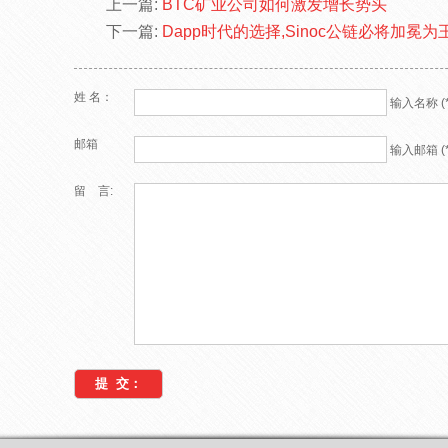
上一篇:
BTC矿业公司如何激发增长势头
下一篇:
Dapp时代的选择,Sinoc公链必将加冕为
姓 名：
输入名称 (*
邮箱
输入邮箱 (*
留 言: