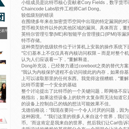
小组成员是比特币核心贡献者Cory Fields，数字货币计
Chaincode Labs软件工程师Carl Dong。
较低级别的错误
在围绕多年来在加密货币空间中出现的特定漏洞的对
货币相关软件以外的其他区域的漏洞。具体而言，董指出
交易平
英特尔管理引擎(ME)和智能平台管理接口(IPMI)
特币存储。
这种类型的低级软件位于计算机上安装的操作系统下
“它们基本上不仅仅具有内核访问权限 – 而是对整
认为人们应该看一下，“董解释道。
Dong补充说，已经努力通过coreboot之类的替代
“我认为内核保护进程不会访问彼此的内存，如果你
上可以读取那里的任何东西。我觉得这很糟糕，“董
比特币需要一个安全的基础
整个讨论提出了比特币的一个关键问题，即网络不应
格指出，如果这些设备上的软件太复杂而无法知道它
的设备上控制自己的钱的想法可能效果不佳。
戈德伯格说：“我现在要问一个令人讨厌的问题，因
这种困境。” “我们这里的很多人来自这个世界，我们
E
币。’而这肯定是我来自的世界。然后我们让Carl告诉我