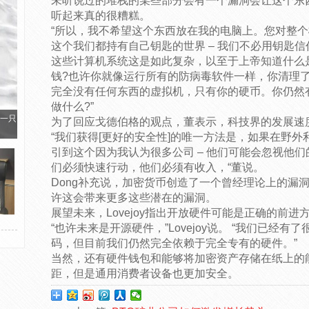
未听说过的堆栈的某些部分会有一个漏洞会让这个东
听起来真的很糟糕。
“所以，我不希望这个东西放在我的电脑上。您对整
这个我们都持有自己钥匙的世界 – 我们不必用钥匙信
这些计算机系统这是如此复杂，以至于上帝知道什么
钱?也许你就像运行所有的防病毒软件一样，你清理
完全没有任何东西的虚拟机，只有你的硬币。你仍然
做什么?”
一只
为了回应戈德伯格的观点，董表示，科技界的发展速
“我们获得[更好的安全性]的唯一方法是，如果在野
引到这个因为我认为很多公司 – 他们可能会忽视他
们必须快速行动，他们必须有收入，“董说。
Dong补充说，加密货币创造了一个曾经理论上的漏
许这会带来更多这些潜在的漏洞。
展望未来，Lovejoy指出开放硬件可能是正确的前进
“也许未来是开源硬件，”Lovejoy说。 “我们已经
码，但目前我们仍然完全依赖于完全专有的硬件。”
当然，还有硬件钱包和能够将加密资产存储在纸上的
距，但是通用消费者设备也更加安全。