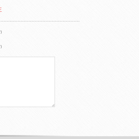
王
)
)