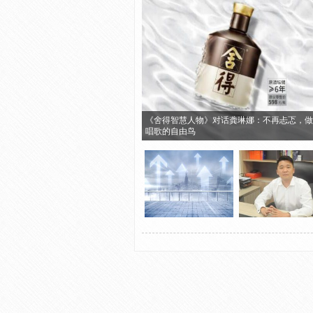
《舍得智慧人物》对话龚琳娜：不再忐忑，做
唱歌的自由鸟