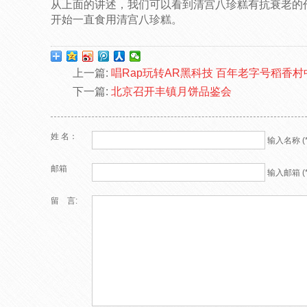
从上面的讲述，我们可以看到清宫八珍糕有抗衰老的
开始一直食用清宫八珍糕。
上一篇:
唱Rap玩转AR黑科技 百年老字号稻香
下一篇:
北京召开丰镇月饼品鉴会
姓 名：
输入名称 (*
邮箱
输入邮箱 (*
留 言: