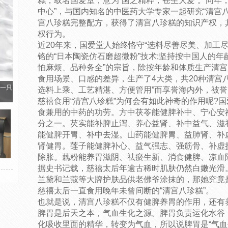
糕，取名国爱堂，意为“国之精粹，苍生大爱”。同年
中心”，与国内知名的中医药大学专家一起研究“清宫
宫八珍糕完整配方，获得了清宫八珍糕的知识产权，
权行为。
近20年来，国爱堂人始终恪守“选料尽善尽美、加工尽
铬的“日本陶瓷仿石磨超微粉”技术;坚持按中国人的年
怕麻烦、品种务全”的宗旨，除按年龄和体质生产清
食用场景、口感的差异，生产了4大类，共20种清宫
一只
选料上乘、工艺精湛、方便管用”而享誉海内外，被誉
慈禧食用“清宫八珍糕”为何会有如此神奇的作用呢?
食兼用的中药的功劳。方中茯苓能健脾补中、宁心安
分之一。芡实能补脾止泻、养心益肾、补中益气、滋
能健脾开胃、补中去湿。山药能健脾胃、益肺肾、补
肾健胃。莲子能健脾补心、益气强志、强筋骨、补虚
除胀。藕粉能养胃滋阴、祛瘀生新、消食健脾、凉血
据史书记载，慈禧太后年逾古稀时肌肤仍然白嫩光滑
兰黛和兰蔻等大牌护肤品供老佛爷涂抹的，那她究竟
慈禧太后一直食用晚年未曾间断的“清宫八珍糕”。
也就是说，清宫八珍糕不仅有健脾养胃的作用，还有
脾胃是后天之本，气血生化之源。脾胃负责运化水谷
化吸收里面的精华，转变为气血，所以说脾胃是“气血