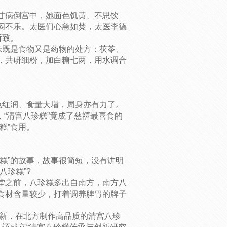
甘病倒宫中，她面色饥黄、不思饮
闷不乐。太医们心急如焚，太医李德
所致。
味既是食物又是药物的处方：茯苓、
，共研细粉，加白糖七两，用水调合
色红润、食量大增，周身亦有力了。
此，“清宫八珍糕”竟成了慈禧最喜食的
糕”食用。
糕”的故事，故事很简短，没有讲明
八珍糕”?
堂之前，八珍糕多出自南方，南方八
食材含量较少，打着调养脾胃的牌子
创新，在北方制作高品质的清宫八珍