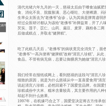
清代光绪六年九月的一天，慈禧太后由于嗜食油腻肥
食、消化不良、脘腹胀满、恶心呕吐、大便稀溏、闷
生率众太医去为“老佛爷”会诊，认为其病是脾胃虚弱
经过众医研讨都认为该给“老佛爷”补脾益胃，开了八
交易平
芡实、莲子、苡仁、山药、扁豆、麦芽、藕粉各二两
后做成糕点，并取名“健脾糕”。
吃了此糕几天后，“老佛爷”的病状竟完全消失了，面
“老佛爷”一高兴便将“健脾糕”改称“清宫八珍糕”。从
食品。不管有病无病，总要让御膳房为她做“清宫八珍
我们经常在报纸或网上，看到慈禧的这段与“清宫八珍
细致的原因，就是为什么慈禧从中一直喜爱食用“清宫
说起清宫八珍糕，必然回避不了国爱堂品牌。在国爱
珍糕成份中大米、糯米含量较高，其主要作用的八种
却起不到什么效果。
E
1997年，在机缘巧合之下，国爱堂决定将古方传承