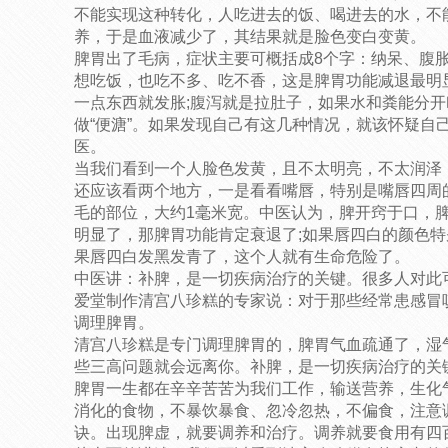
不能实现这种转化，人吃进去的饭、喝进去的水，不
养，于是血液减少了，其结果就是脸色变白变黄。
脾胃出了毛病，症状主要可概括成8个字：纳呆、腹胀
想吃饭，也吃不多、吃不香，这是脾胃功能减退最明
一点东西就发胀;腹泻就是拉肚子，如果水和粪能分开
做“便溏”。如果发现自己有这几种情况，就该怀疑自
医。
当我们看到一个人脸色发黄，且不太明亮，不太润泽
还应该看两个地方，一是看看嘴唇，特别是嘴唇四周的
毛的部位，大约1毫米宽。中医认为，脾开窍于口，
明显了，那脾胃功能肯定衰退了;如果唇四白的颜色特
果唇四白发黑发青了，这个人就有生命危险了。
中医讲：补脾，是一切疾病治疗的关键。很多人对此
爱堂制作清宫八珍糕的专家说：对于那些经常患感冒
调理脾胃。
清宫八珍糕是专门调理脾胃的，脾胃气血疏通了，湿
些三高问题就会远离你。补脾，是一切疾病治疗的关
脾胃一生都在辛辛苦苦为我们工作，输送营养，生化
消化的食物，不暴饮暴食、忽冷忽热，不偏食，注意
诀。出现脾虚，就要调养和治疗。调养就要食用有四