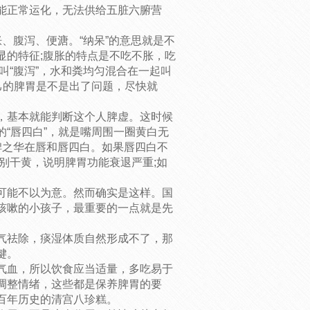
能正常运化，无法供给五脏六腑营
、腹泻、便溏。“纳呆”的意思就是不
显的特征;腹胀的特点是不吃不胀，吃
叫“腹泻”，水和粪均匀混合在一起叫
己的脾胃是不是出了问题，尽快就
，基本就能判断这个人脾虚。这时候
“唇四白”，就是嘴周围一圈黄白无
脾之华在唇和唇四白。如果唇四白不
别干黄，说明脾胃功能衰退严重;如
可能不以为意。然而确实是这样。国
咳嗽的小孩子，最重要的一点就是先
气祛除，痰湿体质自然形成不了，那
键。
气血，所以饮食应当适量，多吃易于
调整情绪，这些都是保养脾胃的要
百年历史的清宫八珍糕。