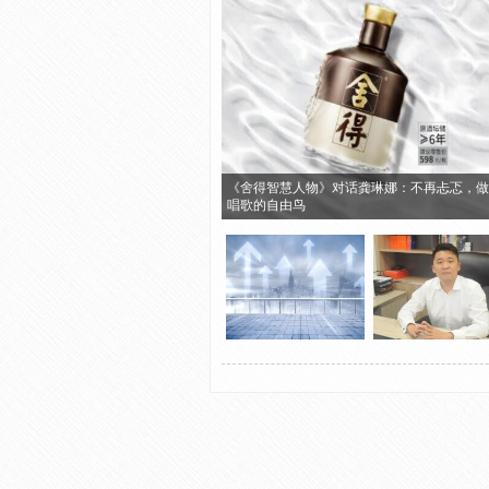
《舍得智慧人物》对话龚琳娜：不再忐忑，做
唱歌的自由鸟