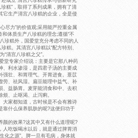
，还成立“清宫八珍糕传承与创新研究
八珍糕”，取得了系列成果，拥有了清
其它生产清宫八珍糕的企业，全是侵
心尽力”的价值观;采用能严控重金属
龄和体质生产八珍糕的理念;遵循“不
宫八珍糕外，国爱堂充分考虑不同的人
八珍糕。其清宫八珍糕以“配方特别、
为“清宫八珍糕之父”。
国爱堂专家介绍说：主要是它那八种药
神、利水渗湿，是四君子汤的主要成
补强壮、和胃理气、开胃进食。薏苡
虚劳、祛风湿。扁豆能理中益气、补
损、益肠胃。麦芽能消食和中、去积
除烦、止呕渴、止泻痢。
。大家都知道，古时候是不会有雅诗
是靠什么保养肌肤的呢?这便归功于
养颜的效果?这其中又有什么道理呢?
，人吃饭喝水以后，就是通过脾胃消
生化之源”。脾一旦有毛病，身体就