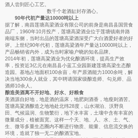
酒人尝到匠心工艺。
数千个老酒缸封存酒心。
90年代初产量达10000吨以上
据了解，南昌莲塘高梁酒业有限公司的前身是南昌县国营食
品厂，1960年10月投产，莲塘高梁酒业位于莲塘镇南井路
南端东侧，当时出品的莲塘高梁酒深受广大白酒爱好者的好
评。上世纪90年代初，莲塘高梁酒年产量达10000吨以上，
产品畅销省内外，成为当时家喻户晓的知名品牌。
2014年初，莲塘高粱酒业为优化酿酒环境，提高生产效
率，投资近3亿元在南昌县小蓝工业园新建莲塘高梁生态酿
造园。基地占地面积100余亩，年产原酒能力1000余吨，解
决当地300余人就业，其中聘请国家级酿造师、勾兑师、品
酒师10余人。
酿造美酒离不开好地、好水、好粮食
美酒源自好地，地是酒的温床，地肥则酒香，地瘦则酒苦。
莲塘高粱酒酿造之地地处北纬28度，山水湖泊、沃野良
田、气候温润、生物繁衍，地下水丰富，土壤中含有丰富的
微量成分，植被面宽。这样一个天、地、人、水、土、气、
生、微等多重生态圈内不断进行物质、能量、信息流交换的
环境，造就了独一无二的酿酒宝地。