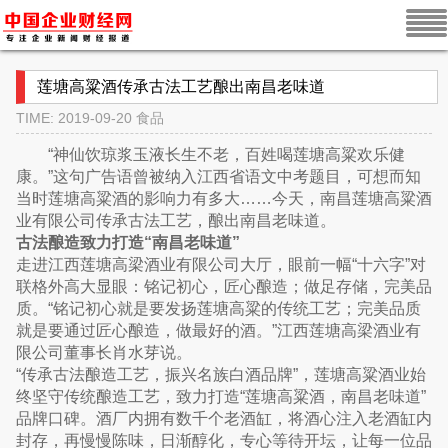
莲塘高粱酒传承古法工艺酿出南昌老味道
TIME: 2019-09-20
食品
“神仙饮琼浆玉液长生不老，百姓喝莲塘高粱欢乐健
康。”这句广告语曾被纳入江西省语文中考题目，可想而知
当时莲塘高粱酒的影响力有多大……今天，南昌莲塘高粱酒
业有限公司传承古法工艺，酿出南昌老味道。
古法酿造致力打造“南昌老味道”
走进江西莲塘高梁酒业有限公司大厅，眼前一幅“十六字”对
联格外高大显眼：铭记初心，匠心酿造；做足存储，完美品
质。“铭记初心就是要发扬莲塘高粱的传统工艺；完美品质
就是要通过匠心酿造，做最好的酒。”江西莲塘高梁酒业有
限公司董事长肖水芽说。
“传承古法酿造工艺，振兴名族白酒品牌”，莲塘高粱酒业始
终坚守传统酿造工艺，致力打造“莲塘高粱酒，南昌老味道”
品牌口碑。酒厂内拥有数千个老酒缸，将酒心注入老酒缸内
封存，再慢慢陈味，日渐醇化，专心等待开坛，让每一位品