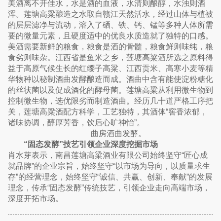
美酒离不开佳水，水是酒的血液，水清则酿醇，水浊则酒
浑。莲塘高粱酿造之水取自赣江天然活水，经过山体与植被
的层层滤净与流动，溶入了硒、铁、钙、锰等多种人体所需
要的微量元素，且硬度适中的优良水质造就了独特的口感。
美酒需要新鲜的粮食，粮食是酒的骨髓，粮食鲜则味纯，粮
食劣则味杂。江西省是鱼米之乡，莲塘高粱酒所选之原料得
益于高原气候生长的红缨子高粱、江西贡米、高寒小麦等精
华物种以秘制酒曲发酵酿造而成。酒曲中含有能使淀粉糖化
的丝状菌以及促成酒化的酵母菌。莲塘高粱从利用微生物到
控制微生物，选优限劣而制造酒曲。经历几十道严格工序把
关，莲塘高粱酒配方科学，工艺独特，其酒体“窖香浓郁，
诸味协调，醇厚芳香，饮后心旷神怡”。
曲房酒曲发酵。
“固态发酵”技艺引领企业深度挖掘市场
肖水芽表示，南昌莲塘高梁酒业有限公司始终坚守“匠心成
就品牌”的企业宗旨，始终坚守“以市场为导向，以质量求生
存”的经营理念，始终坚守“诚信、共赢、创新、奉献”的发展
理念，传承“固态发酵”传统技艺，引领企业走向高端市场，
深度开拓市场。