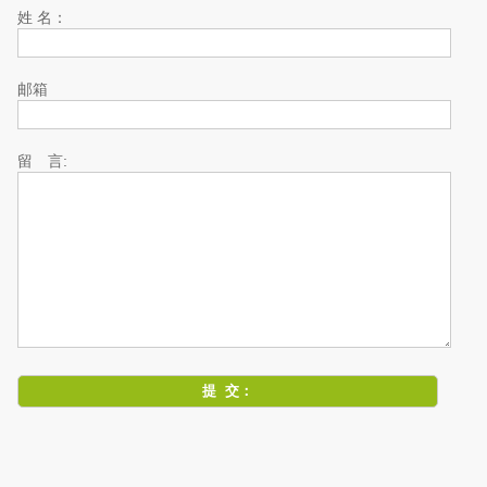
姓 名：
邮箱
留 言: