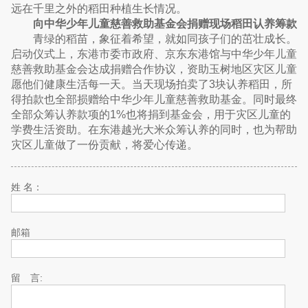
远在千里之外的稻田种植生长情况。
向中华少年儿童慈善救助基金会捐赠现场稻田认养筹款
青绿的稻苗，象征着希望，就如同孩子们的茁壮成长。
启动仪式上，东港市委市政府、京东东港馆与中华少年儿童
慈善救助基金会达成捐赠合作协议，资助玉树地区灾区儿童
愿他们健康生活每一天。当天现场拍卖了3块认养稻田，所
得拍款也全部损赠给中华少年儿童慈善救助基金。同时最终
全部众筹认养款项的1%也将捐到基金会，用于灾区儿童的
学费生活资助。在东港越光大米众筹认养的同时，也为帮助
灾区儿童做了一份贡献，将爱心传递。
姓 名：
邮箱
留 言: