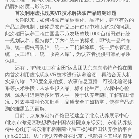
品牌知名度与影响力。
首次利用虚拟现实VR技术解决农产品追溯难题
长期以来，如何将农产品标准化、品牌化，建立有效的
产品追溯机制，始终是农产品上行过程中难以解决的问题。
此次稻田认养工程由国营示范农场整块1000亩稻田进行统
一规划认养，坚持做到了六个统一的标准，即“统一品种布
局、统一病虫害防治、统一人工机械除草、统一肥水管理、
统一技工培训、统一收割入库”，为认养者提供可靠的品质
保障。
还有，“鸭绿江口有亩田”运营团队京东东港特产馆在国
内首次利用虚拟现实VR技术进行认养追溯，再结合无人机
实景传输、720度全景拍摄、农事信息直播、可视化追溯体
系等技术手段，从农业投入品、标准化生产、农标中心检
测、源头可追溯等多环节入手，便于认养者随时了解稻田情
况，对农事耕种心知肚明，品质安全了如指掌，使得产品追
溯的难题迎刃而解。
目前，京东东港特产馆已经建立了北京认养展示中心
(北京市海淀区联想桥南中国农科院京东绿安)、东港认养接
待中心(辽宁省东港市桥南商业局三楼)和稻田认养微信平台
(lnhx2011)。从而使认养者身在北京，也能身临其境的感受