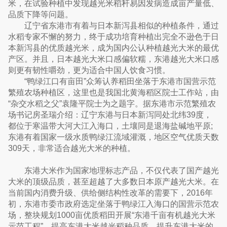
米，在试验种植中发现越光米稻秆易因发病造成亩产量低、
品质下降等问题。
辽宁省东港市有着与日本新泻县相似的种植条件，通过
水稻专家不懈的努力，终于成功培育种植出完全不逊色于日
本新泻县的优质越光米，成为国内公认种植越光大米的最优
产区。并且，日本越光大米口感偏软糯，东港越光大米口感
则更有韧性嚼劲，更为适合中国人饮食习惯。
“鸭绿江口有亩田”众筹认养稻田坐落于东港市国营示范
繁殖农场种植区，这里也是我国北黄海稻区院士工作站，由
“杂交水稻之父”袁隆平院士为之题字。据东港市示范繁殖农
场书记房圣瑞介绍：辽宁东港与日本新泻同处北纬39度，
都位于寒温带大河大江入海口，土壤同是退海盐碱地平原;
东港有着国家一级水质鸭绿江流域灌溉，地区空气优质天数
309天，非常适合越光大米的种植。
东港大米作为国家地理标志产品，不仅代表了国产越光
大米的顶级品质，甚至超越了大多数日本原产越光大米。在
当前国内消费升级、供给侧结构性改革的需要下，2016年
初，东港市委市政府选定坐落于鸭绿江入海口的国营示范农
场，整块规划1000亩优质稻田开展“东港千亩有机越光大米
示范工程”，提高东港大米越光稻种品质，提升东港大米的