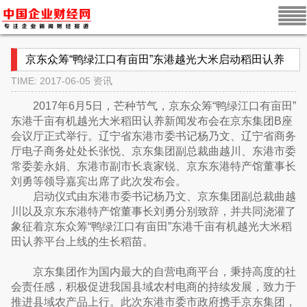
京东众筹“鸭绿江口有亩田”东港越光大米启动稻田认养
TIME: 2017-06-05
资讯
2017年6月5日，芒种节气，京东众筹“鸭绿江口有亩田”
东港千亩有机越光大米稻田认养新闻发布会在京东集团B座
会议厅正式举行。辽宁省东港市委书记杨乃文、辽宁省商务
厅电子商务处处长张悦、京东集团副总裁曲越川、东港市委
常委姜永娟、东港市副市长袁家锐、京东东港特产馆董事长
刘勇等领导嘉宾出席了此次发布会。
启动仪式由东港市委书记杨乃文、京东集团副总裁曲越
川以及京东东港特产馆董事长刘勇分别致辞，并共同浇灌了
象征着京东众筹“鸭绿江口有亩田”东港千亩有机越光大米稻
田认养平台上线的生长稻苗。
京东集团作为国内最大的自营电商平台，秉持高度的社
会责任感，积极促进我国县域农村电商的持续发展，致力于
推进县域农产品上行。此次东港市委市政府携手京东集团，