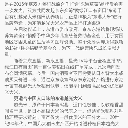
是在2016年底双方签订战略合作打造“东港草莓”品牌后的再
一次发力。双方共同发起京东众筹“鸭绿江口有亩田”东港千
亩有机越光大米稻田认养项目，正是积极为“东港大米”进行
品牌塑造，为东港越光大米农产品上行打通渠道。
在启动仪式上，东港市委市政府、京东东港馆将现场认
养筹款全部捐赠予中华少年儿童慈善救助基金会，用于贫困
地区贫困儿童的生活学习医疗资助。整个众筹认养所得款项
的1%也将会捐赠予基金会，为下一代健康快乐成长贡献力
量。
随着京东直播、新浪直播、星光TV等平台全程直播“鸭
绿江口有亩田”第一亩认养稻田在线订单完成，此次新闻发
布会圆满落幕。今后，国内消费者不再需要从日本背大米或
购买天价进口米，通过京东众筹和京东东港特产馆进行东港
千亩有机越光大米稻田认养，便能享用到最高品级的优质越
光大米。
更适合中国人口味的东港越光大米
越光米，原产于日本新泻县，适口性极佳，以软糯香甜
闻名于世，是日本高级大米的代表之一。但越光米稻种对种
植环境要求苛刻，亩产仅为一般优质米的三分之二。20世
纪90年代，中国几大稻米主产区开始引进种植日本越光大